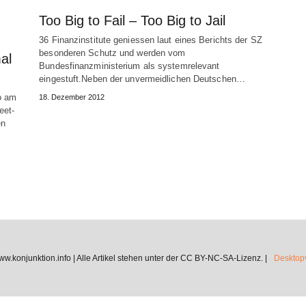
Too Big to Fail – Too Big to Jail
36 Finanzinstitute geniessen laut eines Berichts der SZ
besonderen Schutz und werden vom
al
Bundesfinanzministerium als systemrelevant
eingestuft.Neben der unvermeidlichen Deutschen…
io am
18. Dezember 2012
eet-
en
.konjunktion.info | Alle Artikel stehen unter der CC BY-NC-SA-Lizenz. |
Desktopv