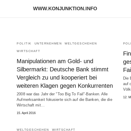
WWW.KONJUNKTION.INFO
POLITIK
UNTERNEHMEN
WELTGESCHEHEN
POL
WIRTSCHAFT
Fin
Manipulationen am Gold- und
ges
m
Silbermarkt: Deutsche Bank stimmt
Fai
Vergleich zu und kooperiert bei
Die 
auf 
weiteren Klagen gegen Konkurrenten
Völk
2008 war das Jahr der "Too Big To Fail"-Banken. Alle
12. M
Aufmerksamkeit fokusierte sich auf die Banken, die die
Wirtschaft mit…
15. April 2016
WELTGESCHEHEN
WIRTSCHAFT