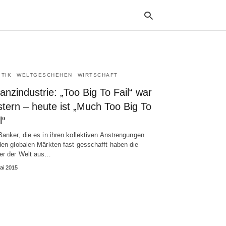
ITIK
WELTGESCHEHEN
WIRTSCHAFT
Typ
your
anzindustrie: „Too Big To Fail“ war
sea
que
tern – heute ist „Much Too Big To
and
l“
hit
ente
Banker, die es in ihren kollektiven Anstrengungen
den globalen Märkten fast gesschafft haben die
er der Welt aus…
ai 2015