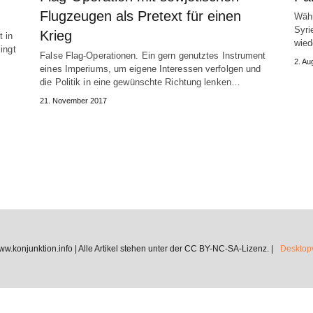
Flugzeugen als Pretext für einen
Währ
Syri
Krieg
t in
wied
ingt
False Flag-Operationen. Ein gern genutztes Instrument
2. Au
eines Imperiums, um eigene Interessen verfolgen und
die Politik in eine gewünschte Richtung lenken…
21. November 2017
.konjunktion.info | Alle Artikel stehen unter der CC BY-NC-SA-Lizenz. |
Desktopv