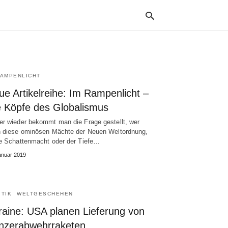
RAMPENLICHT
Typ
your
e Artikelreihe: Im Rampenlicht –
sea
que
e Köpfe des Globalismus
and
hit
r wieder bekommt man die Frage gestellt, wer
ente
 diese ominösen Mächte der Neuen Weltordnung,
e Schattenmacht oder der Tiefe…
anuar 2019
ITIK
WELTGESCHEHEN
raine: USA planen Lieferung von
nzerabwehrraketen