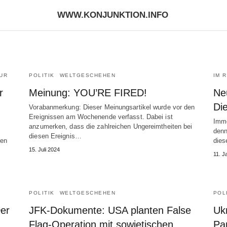
WWW.KONJUNKTION.INFO
UR
POLITIK
WELTGESCHEHEN
IM 
r
Meinung: YOU’RE FIRED!
Neu
Di
Vorabanmerkung: Dieser Meinungsartikel wurde vor den
Ereignissen am Wochenende verfasst. Dabei ist
Imme
anzumerken, dass die zahlreichen Ungereimtheiten bei
denn
diesen Ereignis…
hen
dies
15. Juli 2024
11. J
POLITIK
WELTGESCHEHEN
POL
er
JFK-Dokumente: USA planten False
Uk
Flag-Operation mit sowjetischen
Pa