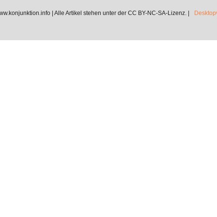
.konjunktion.info | Alle Artikel stehen unter der CC BY-NC-SA-Lizenz. |
Desktopv