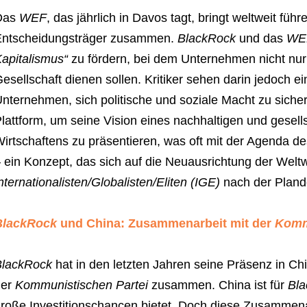
Das
WEF
, das jährlich in Davos tagt, bringt weltweit führ
Entscheidungsträger zusammen.
BlackRock
und das
WE
apitalismus“
zu fördern, bei dem Unternehmen nicht nur
esellschaft dienen sollen. Kritiker sehen darin jedoch ei
nternehmen, sich politische und soziale Macht zu siche
lattform, um seine Vision eines nachhaltigen und gesells
irtschaftens zu präsentieren, was oft mit der Agenda d
 ein Konzept, das sich auf die Neuausrichtung der Weltw
nternationalisten/Globalisten/Eliten (IGE)
nach der Plande
BlackRock
und China: Zusammenarbeit mit der
Komm
BlackRock
hat in den letzten Jahren seine Präsenz in Chi
der
Kommunistischen Partei
zusammen. China ist für
Bl
roße Investitionschancen bietet. Doch diese Zusammenar