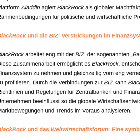
lattform
Aladdin
agiert
BlackRock
als globaler Machtfakt
ahmenbedingungen für politische und wirtschaftliche Pr
BlackRock
und die
BIZ
: Verstrickungen im Finanzsy
BlackRock
arbeitet eng mit der
BIZ
, der sogenannten
„Ba
iese Zusammenarbeit ermöglicht es
BlackRock
, entsch
inanzsystem zu nehmen und gleichzeitig vom eng vern
u profitieren. Durch die Verbindungen zur
BIZ
kann
Blac
ichtlinien und Regelungen für Zentralbanken und Finan
nternehmen beeinflusst so die globale Wirtschaftsentwi
arktbewegungen und Trends im Voraus analysieren.
BlackRock
und das
Weltwirtschaftsforum
: Eine symb