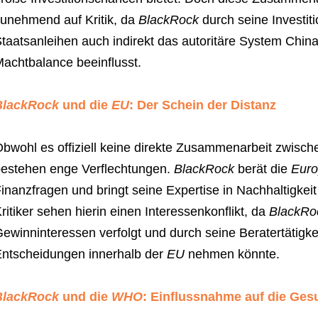
unehmend auf Kritik, da
BlackRock
durch seine Investi
taatsanleihen auch indirekt das autoritäre System China
achtbalance beeinflusst.
BlackRock
und die
EU
: Der Schein der Distanz
bwohl es offiziell keine direkte Zusammenarbeit zwisc
estehen enge Verflechtungen.
BlackRock
berät die
Euro
inanzfragen und bringt seine Expertise in Nachhaltigkei
ritiker sehen hierin einen Interessenkonflikt, da
BlackRo
ewinninteressen verfolgt und durch seine Beratertätigkei
ntscheidungen innerhalb der
EU
nehmen könnte.
BlackRock
und die
WHO
: Einflussnahme auf die Ges