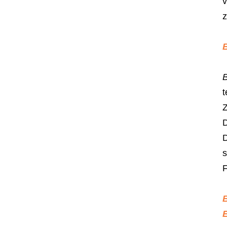
v
z
t
Z
D
s
F