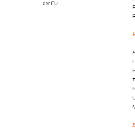
der EU
P
R
D
F
z
R
U
M