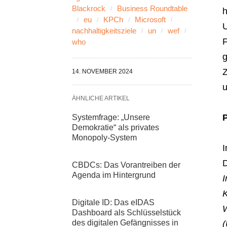
Blackrock
Business Roundtable
h
eu
KPCh
Microsoft
U
nachhaltigkeitsziele
un
wef
F
who
g
Z
14. NOVEMBER 2024
u
ÄHNLICHE ARTIKEL
P
Systemfrage: „Unsere
Demokratie“ als privates
Monopoly-System
I
D
CBDCs: Das Vorantreiben der
Agenda im Hintergrund
I
K
Digitale ID: Das eIDAS
W
Dashboard als Schlüsselstück
des digitalen Gefängnisses in