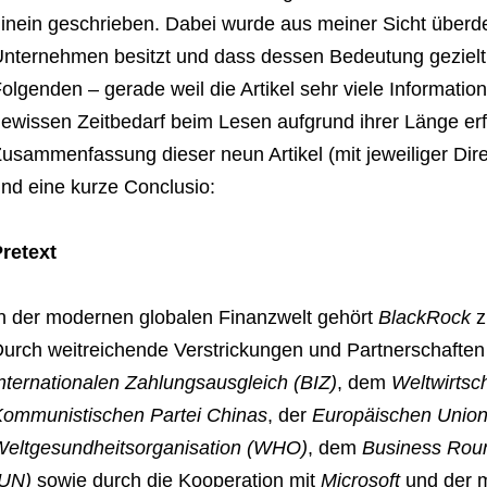
inein geschrieben. Dabei wurde aus meiner Sicht überde
nternehmen besitzt und dass dessen Bedeutung geziel
olgenden – gerade weil die Artikel sehr viele Informati
ewissen Zeitbedarf beim Lesen aufgrund ihrer Länge er
usammenfassung dieser neun Artikel (mit jeweiliger Dire
nd eine kurze Conclusio:
retext
n der modernen globalen Finanzwelt gehört
BlackRock
z
urch weitreichende Verstrickungen und Partnerschaften 
nternationalen Zahlungsausgleich (BIZ)
, dem
Weltwirtsc
ommunistischen Partei Chinas
, der
Europäischen Union
eltgesundheitsorganisation (WHO)
, dem
Business Rou
(UN)
sowie durch die Kooperation mit
Microsoft
und der m