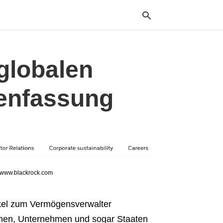
globalen
Typ
your
enfassung
sea
que
and
hit
ente
t www.blackrock.com
kel zum Vermögensverwalter
ionen, Unternehmen und sogar Staaten