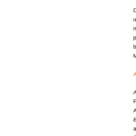
u
n
p
b
M
A
F
A
a