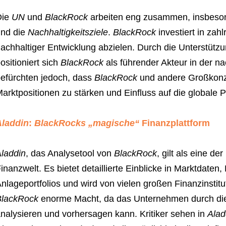
Die
UN
und
BlackRock
arbeiten eng zusammen, insbeson
nd die
Nachhaltigkeitsziele
.
BlackRock
investiert in zah
achhaltiger Entwicklung abzielen. Durch die Unterstütz
ositioniert sich
BlackRock
als führender Akteur in der nac
efürchten jedoch, dass
BlackRock
und andere Großkonz
arktpositionen zu stärken und Einfluss auf die globale P
Aladdin
:
BlackRocks „magische“
Finanzplattform
laddin
, das Analysetool von
BlackRock
, gilt als eine d
inanzwelt. Es bietet detaillierte Einblicke in Marktdate
nlageportfolios und wird von vielen großen Finanzinstit
BlackRock
enorme Macht, da das Unternehmen durch die P
nalysieren und vorhersagen kann. Kritiker sehen in
Alad