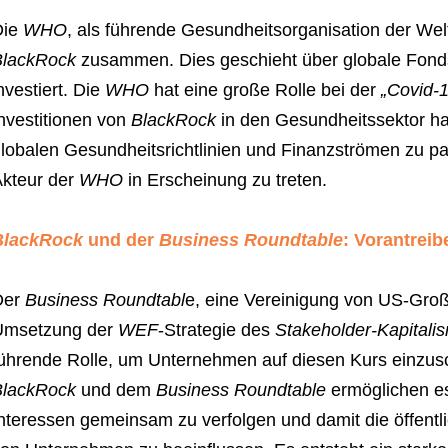
Die
WHO
, als führende Gesundheitsorganisation der Welt,
BlackRock
zusammen. Dies geschieht über globale Fonds u
nvestiert. Die
WHO
hat eine große Rolle bei der
„Covid-1
nvestitionen von
BlackRock
in den Gesundheitssektor h
lobalen Gesundheitsrichtlinien und Finanzströmen zu part
kteur der
WHO
in Erscheinung zu treten.
BlackRock
und der
Business Roundtable
: Vorantrei
Der
Business Roundtabl
e, eine Vereinigung von US-Groß
Umsetzung der
WEF
-Strategie des
Stakeholder-Kapitali
ührende Rolle, um Unternehmen auf diesen Kurs einzu
BlackRock
und dem
Business Roundtable
ermöglichen es,
nteressen gemeinsam zu verfolgen und damit die öffen