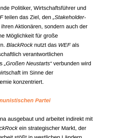
ende Politiker, Wirtschaftsführer und
F
teilen das Ziel, den
„Stakeholder-
 ihren Aktionären, sondern auch der
ne Möglichkeit für große
rn.
BlackRock
nutzt das
WEF
als
chaftlich verantwortlichen
es
„Großen Neustarts“
verbunden wird
irtschaft im Sinne der
mie konzentriert.
unistischen Partei
na ausgebaut und arbeitet indirekt mit
ackRock
ein strategischer Markt, der
beit stößt in westlichen Ländern