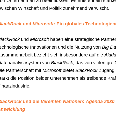
on Unternehmen zu beeinflussen. Es entsteht ein stark
wischen Wirtschaft und Politik zunehmend verwischt.
BlackRock
und
Microsoft
: Ein globales Technologie
BlackRock
und
Microsoft
haben eine strategische Partne
echnologische Innovationen und die Nutzung von
Big Da
usammenarbeit bezieht sich insbesondere auf die
Aladd
Datenanalysesystem von
BlackRock
, das von vielen groß
ie Partnerschaft mit
Microsoft
bietet
BlackRock
Zugang z
tärkt die Position beider Unternehmen als treibende Kräf
inanzindustrie.
BlackRock
und die
Vereinten Nationen
:
Agenda 2030
Entwicklung