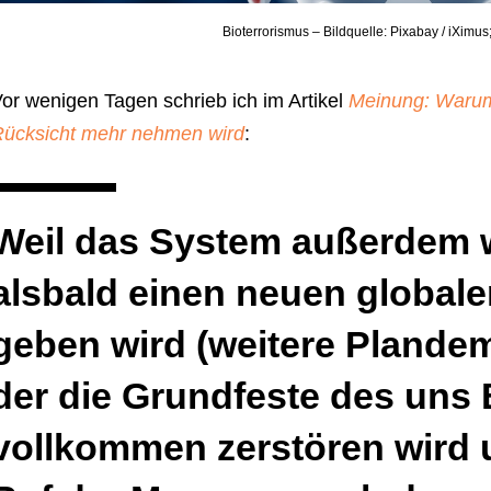
Bioterrorismus – Bildquelle: Pixabay / iXimu
or wenigen Tagen schrieb ich im Artikel
Meinung: Warum 
ücksicht mehr nehmen wird
:
Weil das System außerdem w
alsbald einen neuen globa
geben wird (weitere Plandem
der die Grundfeste des uns
vollkommen zerstören wird 