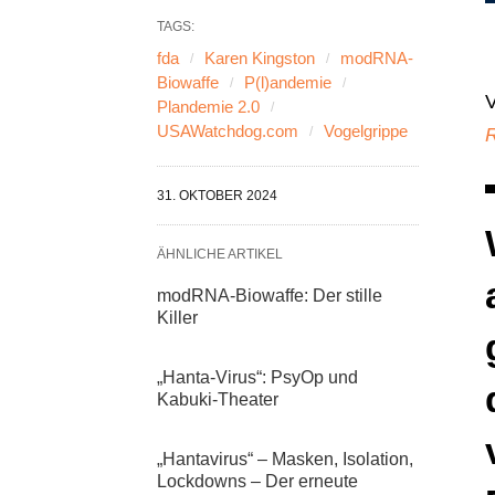
TAGS:
fda
Karen Kingston
modRNA-
Biowaffe
P(l)andemie
V
Plandemie 2.0
USAWatchdog.com
Vogelgrippe
R
31. OKTOBER 2024
ÄHNLICHE ARTIKEL
modRNA-Biowaffe: Der stille
Killer
„Hanta-Virus“: PsyOp und
Kabuki-Theater
„Hantavirus“ – Masken, Isolation,
Lockdowns – Der erneute