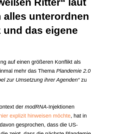
ißen Ritter“ laut
 alles unterordnen
z und das eigene
ng auf einen größeren Konflikt als
 einmal mehr das Thema
Plandemie 2.0
el zur Umsetzung ihrer Agenden“
zu
Kontext der
modRNA
-Injektionen
hier explizit hinweisen möchte
, hat in
davon gesprochen, dass die US-
die zeigt, dass die nächste Plandemie