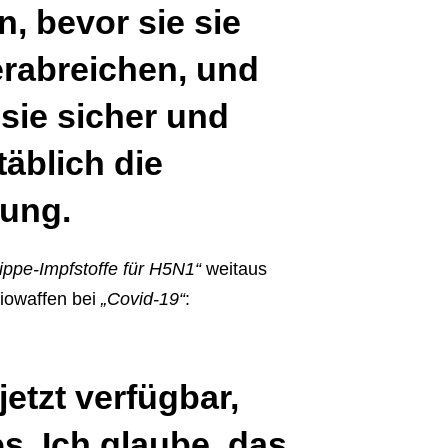
, bevor sie sie
rabreichen, und
sie sicher und
äblich die
rung.
ippe-Impfstoffe für H5N1“
weitaus
iowaffen bei
„Covid-19“
:
jetzt verfügbar,
s. Ich glaube, das