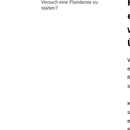
Versuch eine Plandemie zu
starten?
W
e
f
s
K
s
e