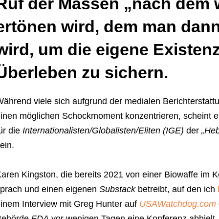
Ruf der Massen „nach dem we
ertönen wird, dem man dann
wird, um die eigene Existen
Überleben zu sichern.
ährend viele sich aufgrund der medialen Berichterstattu
inen möglichen Schockmoment konzentrieren, scheint
ür die
Internationalisten/Globalisten/Eliten (IGE)
der
„Heb
ein.
aren Kingston, die bereits 2021 von einer Biowaffe im 
prach und einen eigenen
Substack
betreibt, auf den ich
inem Interview mit Greg Hunter auf
USAWatchdog.com
Behörde
FDA
vor wenigen Tagen eine Konferenz abhielt, 