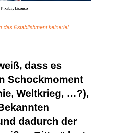
s; Pixabay License
das Establishment keinerlei
eiß, dass es
len Schockmoment
ie, Weltkrieg, …?),
 Bekannten
und dadurch der