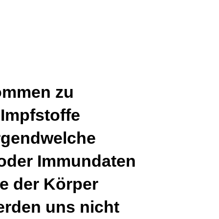
nommen zu
 Impfstoffe
irgendwelche
- oder Immundaten
ie der Körper
erden uns nicht