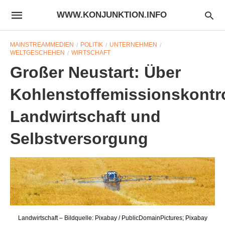
WWW.KONJUNKTION.INFO
MAINSTREAMMEDIEN
POLITIK
UNTERNEHMEN
WELTGESCHEHEN
WIRTSCHAFT
Großer Neustart: Über
Kohlenstoffemissionskontro
Landwirtschaft und
Selbstversorgung
Landwirtschaft – Bildquelle: Pixabay / PublicDomainPictures; Pixabay