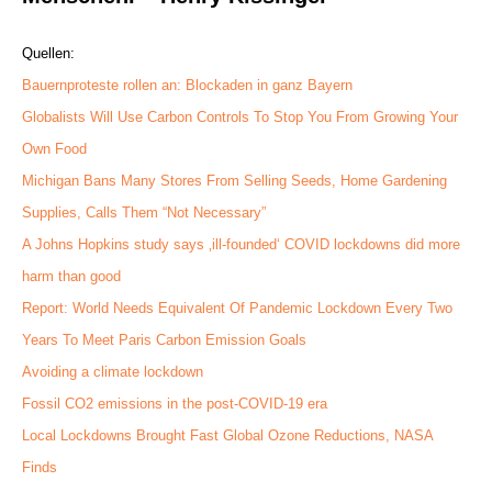
Quellen:
Bauernproteste rollen an: Blockaden in ganz Bayern
Globalists Will Use Carbon Controls To Stop You From Growing Your
Own Food
Michigan Bans Many Stores From Selling Seeds, Home Gardening
Supplies, Calls Them “Not Necessary”
A Johns Hopkins study says ‚ill-founded‘ COVID lockdowns did more
harm than good
Report: World Needs Equivalent Of Pandemic Lockdown Every Two
Years To Meet Paris Carbon Emission Goals
Avoiding a climate lockdown
Fossil CO2 emissions in the post-COVID-19 era
Local Lockdowns Brought Fast Global Ozone Reductions, NASA
Finds