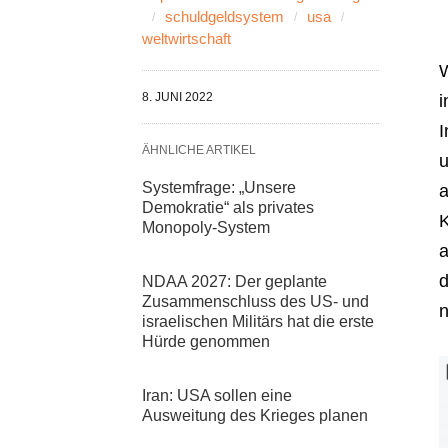
schuldgeldsystem
usa
weltwirtschaft
W
8. JUNI 2022
i
I
ÄHNLICHE ARTIKEL
u
Systemfrage: „Unsere
a
Demokratie“ als privates
K
Monopoly-System
a
d
NDAA 2027: Der geplante
Zusammenschluss des US- und
n
israelischen Militärs hat die erste
Hürde genommen
Iran: USA sollen eine
Ausweitung des Krieges planen