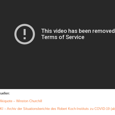
uellen:
ikiquote – Winston Churchill
KI – Archiv der Situationsberichte des Robert Koch-Instituts zu COVID-19 (ab