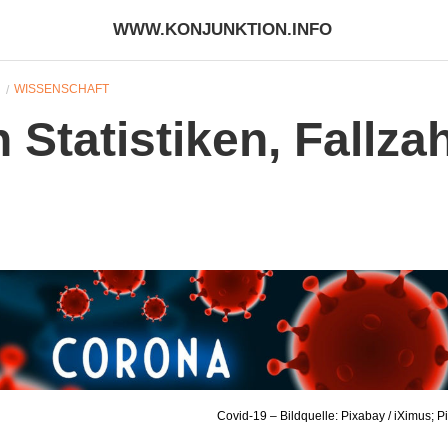
WWW.KONJUNKTION.INFO
N
WISSENSCHAFT
 Statistiken, Fallza
Covid-19 – Bildquelle: Pixabay / iXimus; 