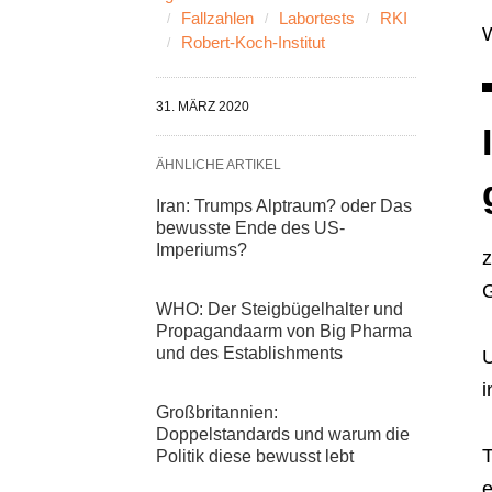
Fallzahlen
Labortests
RKI
W
Robert-Koch-Institut
31. MÄRZ 2020
ÄHNLICHE ARTIKEL
Iran: Trumps Alptraum? oder Das
bewusste Ende des US-
Imperiums?
z
G
WHO: Der Steigbügelhalter und
Propagandaarm von Big Pharma
und des Establishments
U
i
Großbritannien:
Doppelstandards und warum die
T
Politik diese bewusst lebt
e