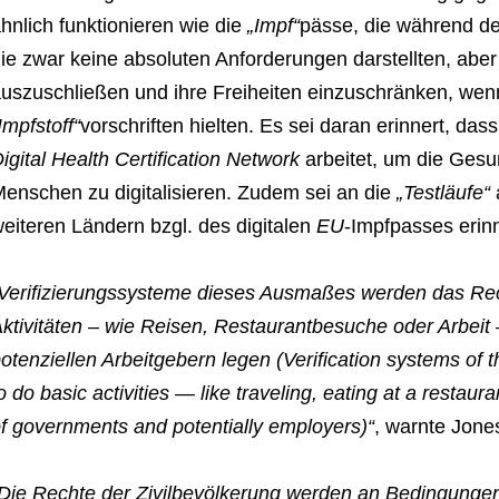
hnlich funktionieren wie die
„Impf“
pässe, die während d
ie zwar keine absoluten Anforderungen darstellten, abe
uszuschließen und ihre Freiheiten einzuschränken, wenn 
Impfstoff“
vorschriften hielten. Es sei daran erinnert, das
igital Health Certification Network
arbeitet, um die Gesu
enschen zu digitalisieren. Zudem sei an die
„Testläufe“
eiteren Ländern bzgl. des digitalen
EU
-Impfpasses erinn
Verifizierungssysteme dieses Ausmaßes werden das Rec
ktivitäten – wie Reisen, Restaurantbesuche oder Arbeit
otenziellen Arbeitgebern legen (Verification systems of thi
o do basic activities — like traveling, eating at a restaur
f governments and potentially employers)“
, warnte Jone
Die Rechte der Zivilbevölkerung werden an Bedingungen 