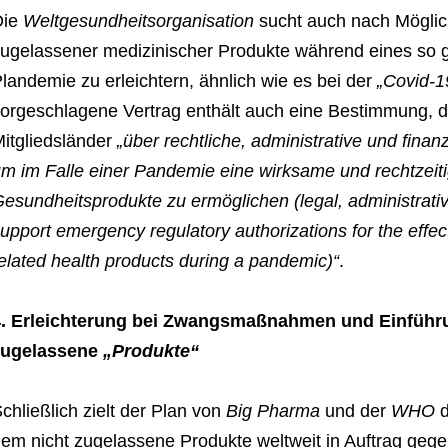
Die
Weltgesundheitsorganisation
sucht auch nach Möglich
ugelassener medizinischer Produkte während eines so g
landemie zu erleichtern, ähnlich wie es bei der
„Covid-
orgeschlagene Vertrag enthält auch eine Bestimmung, die
itgliedsländer
„über rechtliche, administrative und fin
m im Falle einer Pandemie eine wirksame und rechtzei
esundheitsprodukte zu ermöglichen (legal, administrativ
upport emergency regulatory authorizations for the effe
elated health products during a pandemic)“
.
4. Erleichterung bei Zwangsmaßnahmen und Einfüh
zugelassene
„Produkte“
chließlich zielt der Plan von
Big Pharma
und der
WHO
d
em nicht zugelassene Produkte weltweit in Auftrag geg