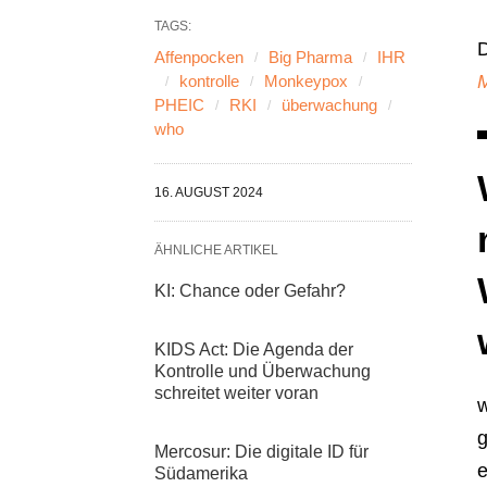
TAGS:
D
Affenpocken
Big Pharma
IHR
M
kontrolle
Monkeypox
PHEIC
RKI
überwachung
who
16. AUGUST 2024
ÄHNLICHE ARTIKEL
KI: Chance oder Gefahr?
KIDS Act: Die Agenda der
Kontrolle und Überwachung
schreitet weiter voran
w
g
Mercosur: Die digitale ID für
Südamerika