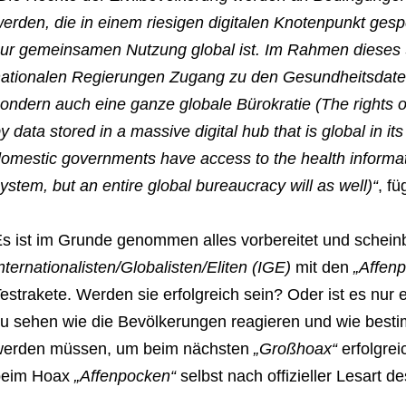
erden, die in einem riesigen digitalen Knotenpunkt gespe
ur gemeinsamen Nutzung global ist. Im Rahmen dieses 
ationalen Regierungen Zugang zu den Gesundheitsdaten
ondern auch eine ganze globale Bürokratie (The rights of c
y data stored in a massive digital hub that is global in its 
omestic governments have access to the health informati
ystem, but an entire global bureaucracy will as well)“
, fü
s ist im Grunde genommen alles vorbereitet und schein
nternationalisten/Globalisten/Eliten (IGE)
mit den
„Affenp
estrakete. Werden sie erfolgreich sein? Oder ist es nur 
u sehen wie die Bevölkerungen reagieren und wie bestim
werden müssen, um beim nächsten
„Großhoax“
erfolgrei
beim Hoax
„Affenpocken“
selbst nach offizieller Lesart d