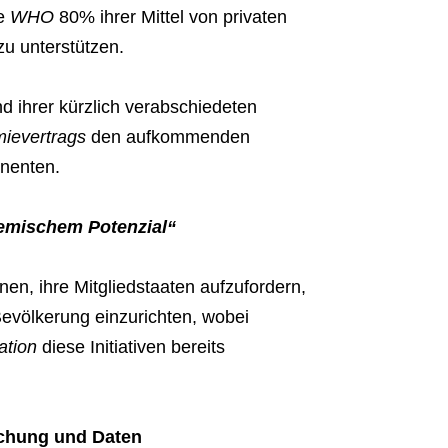
ie
WHO
80% ihrer Mittel von privaten
 zu unterstützen.
d ihrer kürzlich verabschiedeten
ievertrags
den aufkommenden
nenten.
emischem Potenzial“
en, ihre Mitgliedstaaten aufzufordern,
 Bevölkerung einzurichten, wobei
ation
diese Initiativen bereits
schung und Daten