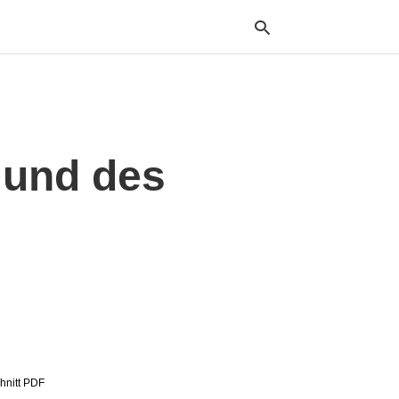
Typ
your
 und des
sea
que
and
hit
ente
hnitt PDF