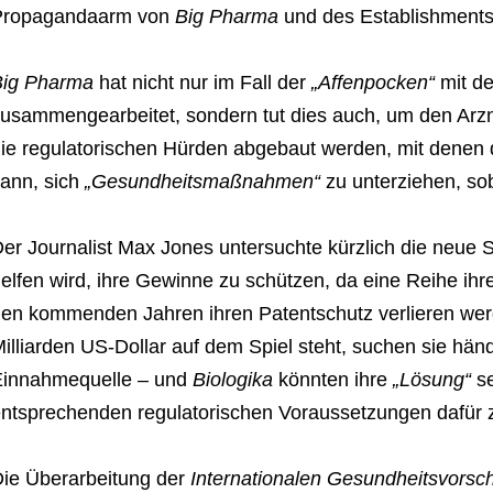
Propagandaarm von
Big Pharma
und des Establishments
Big Pharma
hat nicht nur im Fall der
„Affenpocken“
mit d
usammengearbeitet, sondern tut dies auch, um den Arzn
ie regulatorischen Hürden abgebaut werden, mit dene
ann, sich
„Gesundheitsmaßnahmen“
zu unterziehen, so
er Journalist Max Jones untersuchte kürzlich die neue S
elfen wird, ihre Gewinne zu schützen, da eine Reihe ih
en kommenden Jahren ihren Patentschutz verlieren we
illiarden US-Dollar auf dem Spiel steht, suchen sie hä
Einnahmequelle – und
Biologika
könnten ihre
„Lösung“
se
ntsprechenden regulatorischen Voraussetzungen dafür z
ie Überarbeitung der
Internationalen Gesundheitsvorsch