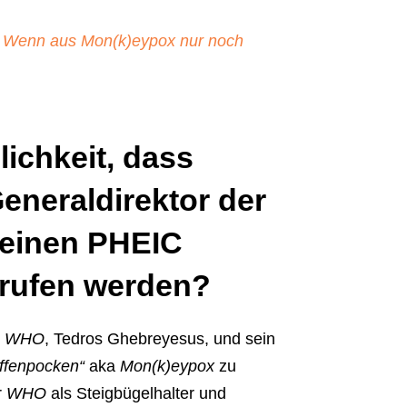
: Wenn aus Mon(k)eypox nur noch
lichkeit, dass
eneraldirektor der
einen PHEIC
rufen werden?
r
WHO
, Tedros Ghebreyesus, und sein
ffenpocken“
aka
Mon(k)eypox
zu
r
WHO
als Steigbügelhalter und