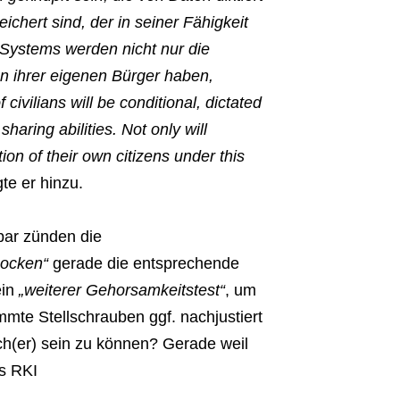
ichert sind, der in seiner Fähigkeit
Systems werden nicht nur die
 ihrer eigenen Bürger haben,
ivilians will be conditional, dictated
sharing abilities. Not only will
on of their own citizens under this
gte er hinzu.
bar zünden die
ocken“
gerade die entsprechende
ein
„weiterer Gehorsamkeitstest“
, um
mte Stellschrauben ggf. nachjustiert
ch(er) sein zu können? Gerade weil
es RKI