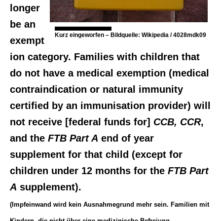
longer
be an
Kurz eingeworfen – Bildquelle: Wikipedia / 4028mdk09
exempt
ion category. Families with children that
do not have a medical exemption (medical
contraindication or natural immunity
certified by an immunisation provider) will
not receive [federal funds for]
CCB, CCR
,
and the
FTB Part A
end of year
supplement for that child (except for
children under 12 months for the
FTB Part
A
supplement).
(Impfeinwand wird kein Ausnahmegrund mehr sein. Familien mit
Kindern, die nicht über eine medizinische Befreiung