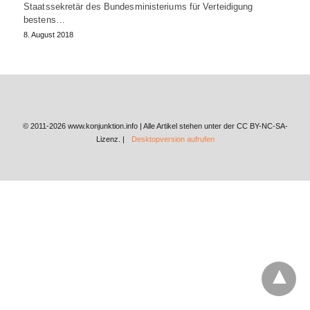
Staatssekretär des Bundesministeriums für Verteidigung
bestens…
8. August 2018
© 2011-2026 www.konjunktion.info | Alle Artikel stehen unter der CC BY-NC-SA-
Lizenz. |
Desktopversion aufrufen