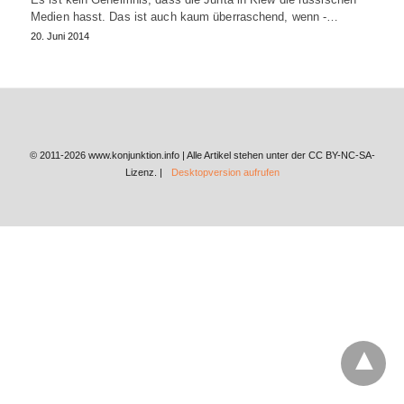
Medien hasst. Das ist auch kaum überraschend, wenn -…
20. Juni 2014
© 2011-2026 www.konjunktion.info | Alle Artikel stehen unter der CC BY-NC-SA-
Lizenz. |
Desktopversion aufrufen