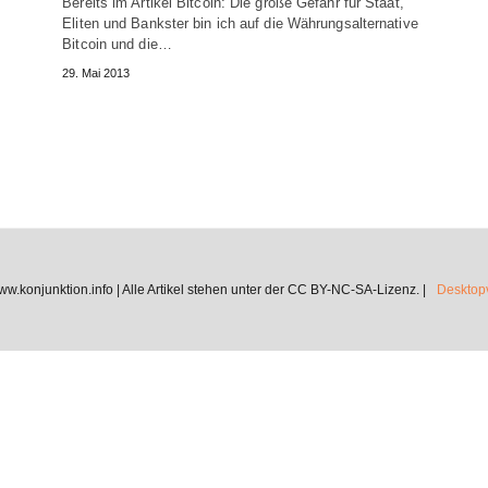
Bereits im Artikel Bitcoin: Die große Gefahr für Staat,
Eliten und Bankster bin ich auf die Währungsalternative
Bitcoin und die…
29. Mai 2013
.konjunktion.info | Alle Artikel stehen unter der CC BY-NC-SA-Lizenz. |
Desktopv