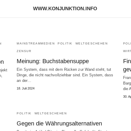
WWW.KONJUNKTION.INFO
N
MAINSTREAMMEDIEN
POLITIK
WELTGESCHEHEN
POL
ZENSUR
WIR
Meinung: Buchstabensuppe
Fi
on
ge
Ein System, dass mit dem Rücken zur Wand steht, tut
ojekt
Dinge, die nicht nachvollziehbar sind. Ein System, dass
n,
Fran
an der…
Barg
18. Juli 2024
die 
30. A
POLITIK
WELTGESCHEHEN
Gegen die Währungsalternativen