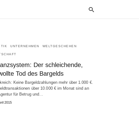
ITIK
UNTERNEHMEN
WELTGESCHEHEN
Typ
your
TSCHAFT
sea
que
nanzsystem: Der schleichende,
and
wollte Tod des Bargelds
hit
ente
kreich: Keine Bargeldzahlungen mehr über 1.000 €.
eldtransaktionen über 10.000 € im Monat sind an
Agentur für Betrug und…
pril 2015