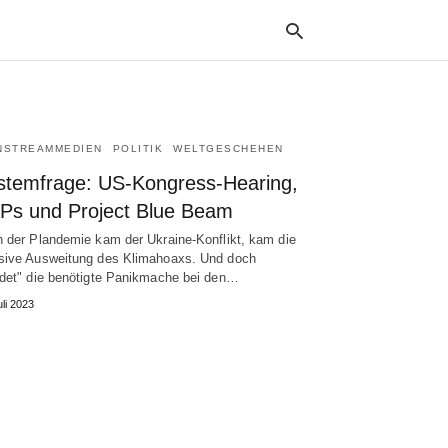
NSTREAMMEDIEN
POLITIK
WELTGESCHEHEN
Typ
your
stemfrage: US-Kongress-Hearing,
sea
que
Ps und Project Blue Beam
and
hit
 der Plandemie kam der Ukraine-Konflikt, kam die
ente
ive Ausweitung des Klimahoaxs. Und doch
det" die benötigte Panikmache bei den…
uli 2023