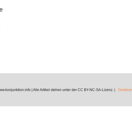
e
t
.konjunktion.info | Alle Artikel stehen unter der CC BY-NC-SA-Lizenz. |
Desktopv