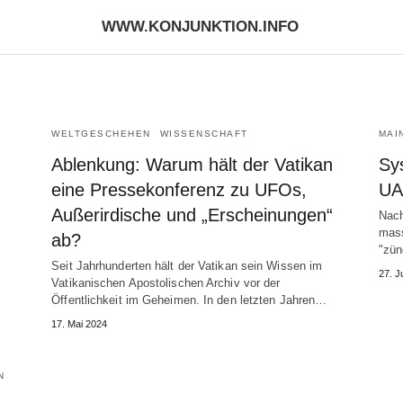
WWW.KONJUNKTION.INFO
WELTGESCHEHEN
WISSENSCHAFT
MAI
Ablenkung: Warum hält der Vatikan
Sy
eine Pressekonferenz zu UFOs,
UA
Außerirdische und „Erscheinungen“
Nach
mass
ab?
"zün
Seit Jahrhunderten hält der Vatikan sein Wissen im
27. J
Vatikanischen Apostolischen Archiv vor der
Öffentlichkeit im Geheimen. In den letzten Jahren…
17. Mai 2024
N