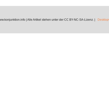
.konjunktion.info | Alle Artikel stehen unter der CC BY-NC-SA-Lizenz. |
Desktopv