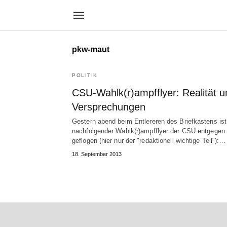
pkw-maut
POLITIK
CSU-Wahlk(r)ampfflyer: Realität u
Versprechungen
Gestern abend beim Entlereren des Briefkastens ist
nachfolgender Wahlk(r)ampfflyer der CSU entgegen
geflogen (hier nur der "redaktionell wichtige Teil"):…
18. September 2013