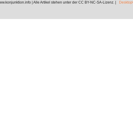
.konjunktion.info | Alle Artikel stehen unter der CC BY-NC-SA-Lizenz. |
Desktopv