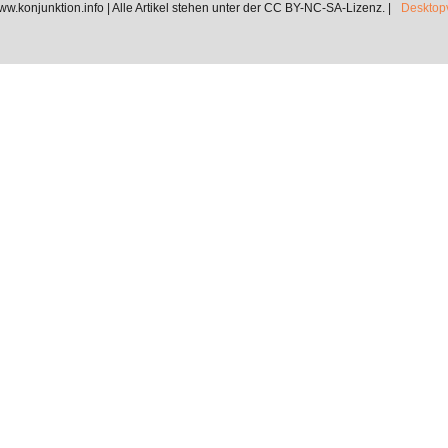
.konjunktion.info | Alle Artikel stehen unter der CC BY-NC-SA-Lizenz. |
Desktopv