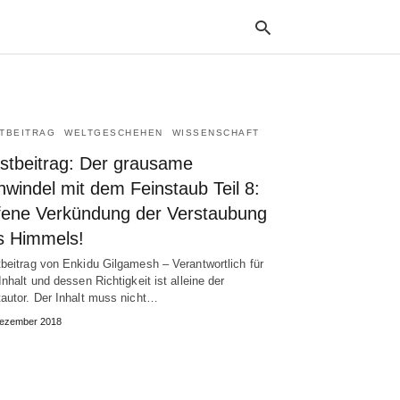
TBEITRAG
WELTGESCHEHEN
WISSENSCHAFT
Typ
your
stbeitrag: Der grausame
sea
que
windel mit dem Feinstaub Teil 8:
and
fene Verkündung der Verstaubung
hit
ente
s Himmels!
beitrag von Enkidu Gilgamesh – Verantwortlich für
Inhalt und dessen Richtigkeit ist alleine der
autor. Der Inhalt muss nicht…
Dezember 2018