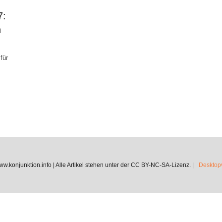
7:
n
für
.konjunktion.info | Alle Artikel stehen unter der CC BY-NC-SA-Lizenz. |
Desktopv