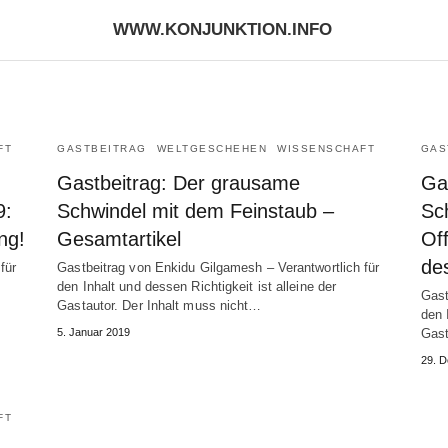
WWW.KONJUNKTION.INFO
FT
GASTBEITRAG
WELTGESCHEHEN
WISSENSCHAFT
GAS
Gastbeitrag: Der grausame
Ga
9:
Schwindel mit dem Feinstaub –
Sch
ng!
Gesamtartikel
Of
de
für
Gastbeitrag von Enkidu Gilgamesh – Verantwortlich für
den Inhalt und dessen Richtigkeit ist alleine der
Gast
Gastautor. Der Inhalt muss nicht…
den 
5. Januar 2019
Gast
29. 
FT