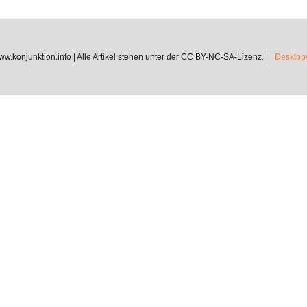
.konjunktion.info | Alle Artikel stehen unter der CC BY-NC-SA-Lizenz. |
Desktopv