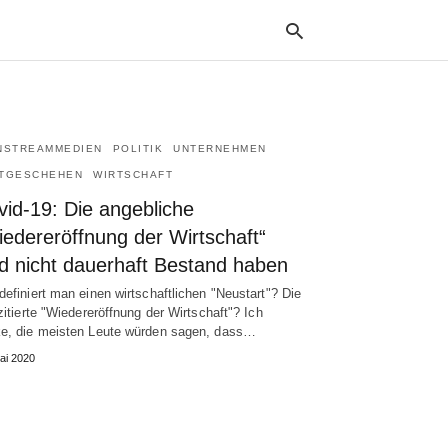
NSTREAMMEDIEN
POLITIK
UNTERNEHMEN
Typ
your
TGESCHEHEN
WIRTSCHAFT
sea
que
vid-19: Die angebliche
and
iedereröffnung der Wirtschaft“
hit
ente
rd nicht dauerhaft Bestand haben
definiert man einen wirtschaftlichen "Neustart"? Die
 zitierte "Wiedereröffnung der Wirtschaft"? Ich
e, die meisten Leute würden sagen, dass…
ai 2020