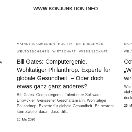
WWW.KONJUNKTION.INFO
MAINSTREAMMEDIEN
POLITIK
UNTERNEHMEN
MAI
WELTGESCHEHEN
WIRTSCHAFT
WISSENSCHAFT
WEL
Bill Gates: Computergenie.
Co
e
Wohltätiger Philanthrop. Experte für
„W
globale Gesundheit. – Oder doch
wi
etwas ganz ganz anderes?
Wie 
viel
Bill Gates. Computergenie. Talentierter Software-
denk
Entwickler. Gerissener Geschäftsmann. Wohltätiger
Philanthrop. Experte für globale Gesundheit. Es besteht
25. M
kein Zweifel daran, dass Bill…
25. Mai 2020