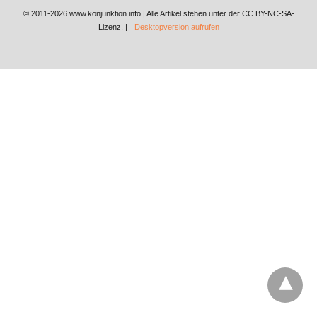
© 2011-2026 www.konjunktion.info | Alle Artikel stehen unter der CC BY-NC-SA-
Lizenz. |
Desktopversion aufrufen