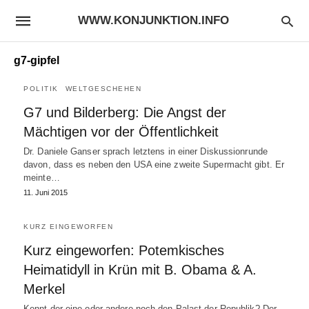
WWW.KONJUNKTION.INFO
g7-gipfel
POLITIK
WELTGESCHEHEN
G7 und Bilderberg: Die Angst der
Mächtigen vor der Öffentlichkeit
Dr. Daniele Ganser sprach letztens in einer Diskussionrunde
davon, dass es neben den USA eine zweite Supermacht gibt. Er
meinte…
11. Juni 2015
KURZ EINGEWORFEN
Kurz eingeworfen: Potemkisches
Heimatidyll in Krün mit B. Obama & A.
Merkel
Kennt der eine oder andere noch den Palast der Republik? Der