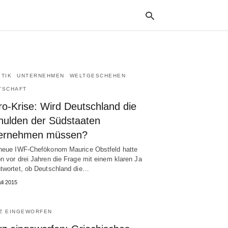
ITIK
UNTERNEHMEN
WELTGESCHEHEN
Typ
your
TSCHAFT
sea
que
ro-Krise: Wird Deutschland die
and
hulden der Südstaaten
hit
ente
ernehmen müssen?
neue IWF-Chefökonom Maurice Obstfeld hatte
n vor drei Jahren die Frage mit einem klaren Ja
twortet, ob Deutschland die…
uli 2015
Z EINGEWORFEN