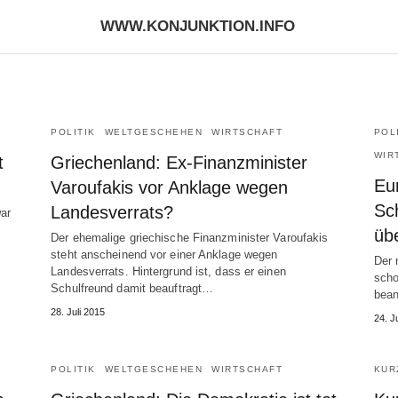
WWW.KONJUNKTION.INFO
POLITIK
WELTGESCHEHEN
WIRTSCHAFT
POL
WIR
t
Griechenland: Ex-Finanzminister
Eu
Varoufakis vor Anklage wegen
Sc
Landesverrats?
ar
üb
Der ehemalige griechische Finanzminister Varoufakis
steht anscheinend vor einer Anklage wegen
Der 
Landesverrats. Hintergrund ist, dass er einen
scho
Schulfreund damit beauftragt…
bean
28. Juli 2015
24. J
POLITIK
WELTGESCHEHEN
WIRTSCHAFT
KUR