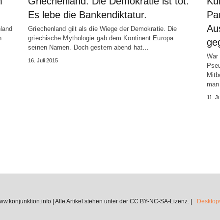
m
Griechenland: Die Demokratie ist tot.
Ku
Es lebe die Bankendiktatur.
Pa
Au
nland
Griechenland gilt als die Wiege der Demokratie. Die
n
griechische Mythologie gab dem Kontinent Europa
ge
seinen Namen. Doch gestern abend hat…
War 
16. Juli 2015
Pseu
Mitb
man 
11. J
.konjunktion.info | Alle Artikel stehen unter der CC BY-NC-SA-Lizenz. |
Desktopv