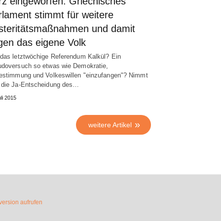
rz eingeworfen: Griechisches
rlament stimmt für weitere
steritätsmaßnahmen und damit
gen das eigene Volk
das letztwöchige Referendum Kalkül? Ein
doversuch so etwas wie Demokratie,
estimmung und Volkeswillen "einzufangen"? Nimmt
die Ja-Entscheidung des…
uli 2015
weitere Artikel
ersion aufrufen