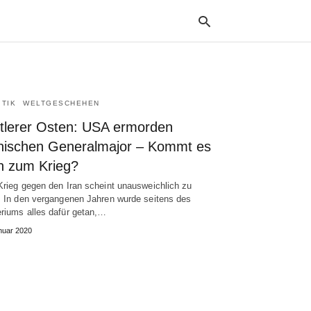
ITIK
WELTGESCHEHEN
Typ
your
ttlerer Osten: USA ermorden
sea
que
anischen Generalmajor – Kommt es
and
n zum Krieg?
hit
ente
Krieg gegen den Iran scheint unausweichlich zu
. In den vergangenen Jahren wurde seitens des
riums alles dafür getan,…
nuar 2020