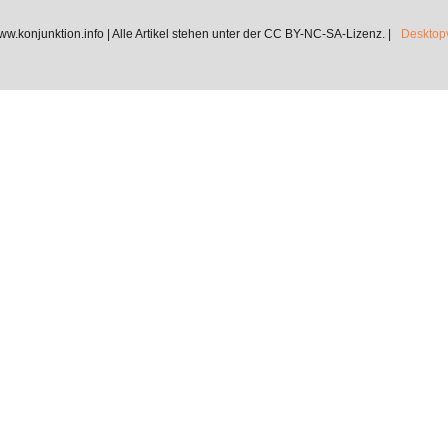
.konjunktion.info | Alle Artikel stehen unter der CC BY-NC-SA-Lizenz. |
Desktopv