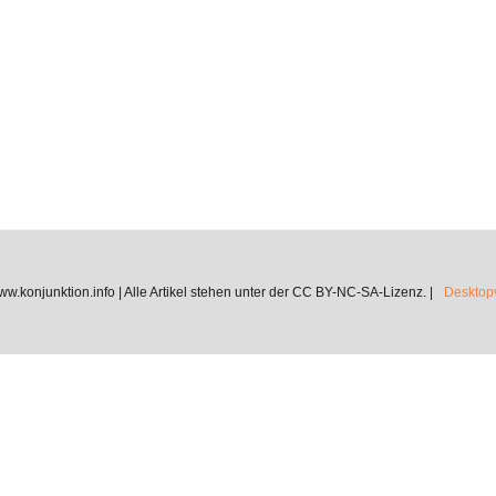
.konjunktion.info | Alle Artikel stehen unter der CC BY-NC-SA-Lizenz. |
Desktopv