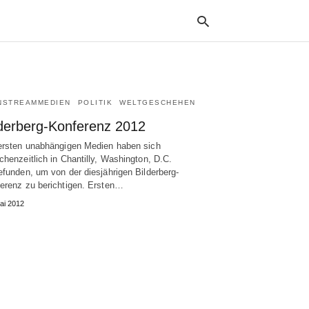
NSTREAMMEDIEN
POLITIK
WELTGESCHEHEN
Typ
your
lderberg-Konferenz 2012
sea
que
ersten unabhängigen Medien haben sich
and
chenzeitlich in Chantilly, Washington, D.C.
hit
efunden, um von der diesjährigen Bilderberg-
ente
erenz zu berichtigen. Ersten…
ai 2012