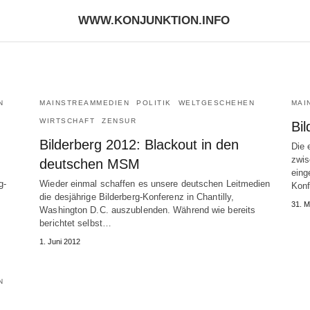
WWW.KONJUNKTION.INFO
N
MAINSTREAMMEDIEN
POLITIK
WELTGESCHEHEN
MAI
WIRTSCHAFT
ZENSUR
Bi
Bilderberg 2012: Blackout in den
Die 
zwis
deutschen MSM
eing
g-
Wieder einmal schaffen es unsere deutschen Leitmedien
Konf
die desjährige Bilderberg-Konferenz in Chantilly,
31. M
Washington D.C. auszublenden. Während wie bereits
berichtet selbst…
1. Juni 2012
N