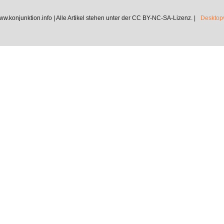
.konjunktion.info | Alle Artikel stehen unter der CC BY-NC-SA-Lizenz. |
Desktopv