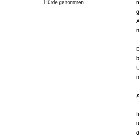
m
Hürde genommen
g
A
n
D
b
U
n
A
I
u
d