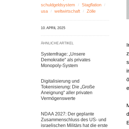
schuldgeldsystem
Stagflation
usa
weltwirtschaft
Zölle
10. APRIL 2025
ÄHNLICHE ARTIKEL
I
Systemfrage: „Unsere
Demokratie“ als privates
s
Monopoly-System
i
ö
Digitalisierung und
Tokenisierung: Die „Große
e
Aneignung“ aller privaten
Vermögenswerte
M
d
NDAA 2027: Der geplante
Zusammenschluss des US- und
E
israelischen Militärs hat die erste