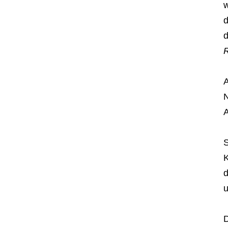
w
d
d
A
N
A
S
K
d
u