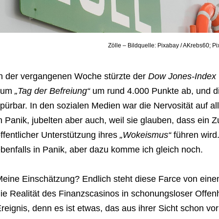
Zölle – Bildquelle: Pixabay / AKrebs60; P
n der vergangenen Woche stürzte der
Dow Jones-Index
zum
„Tag der Befreiung“
um rund 4.000 Punkte ab, und di
pürbar. In den sozialen Medien war die Nervosität auf al
n Panik, jubelten aber auch, weil sie glauben, dass ei
ffentlicher Unterstützung ihres
„Wokeismus“
führen wird.
benfalls in Panik, aber dazu komme ich gleich noch.
eine Einschätzung? Endlich steht diese Farce von einem
ie Realität des Finanzscasinos in schonungsloser Offenh
reignis, denn es ist etwas, das aus ihrer Sicht schon v