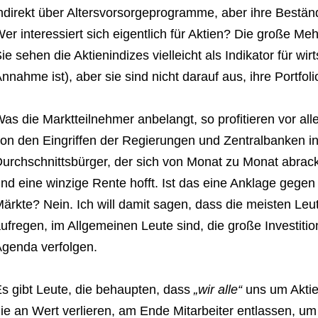
ndirekt über Altersvorsorgeprogramme, aber ihre Bestän
er interessiert sich eigentlich für Aktien? Die große Meh
ie sehen die Aktienindizes vielleicht als Indikator für wir
nnahme ist), aber sie sind nicht darauf aus, ihre Portfol
as die Marktteilnehmer anbelangt, so profitieren vor 
on den Eingriffen der Regierungen und Zentralbanken in 
urchschnittsbürger, der sich von Monat zu Monat abrac
nd eine winzige Rente hofft. Ist das eine Anklage gege
ärkte? Nein. Ich will damit sagen, dass die meisten Leut
ufregen, im Allgemeinen Leute sind, die große Investiti
genda verfolgen.
s gibt Leute, die behaupten, dass
„wir alle“
uns um Aktie
ie an Wert verlieren, am Ende Mitarbeiter entlassen, um