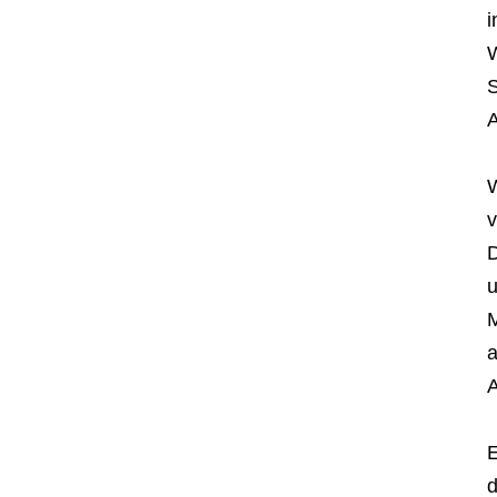
i
W
S
A
W
v
D
u
M
a
A
E
d