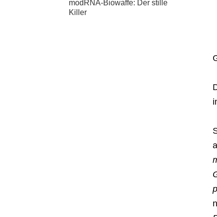
modRNA-Biowaffe: Der stille
Killer
G
D
S
m
G
p