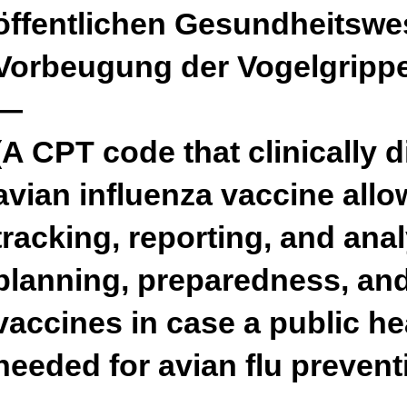
öffentlichen Gesundheitswe
Vorbeugung der Vogelgrippe e
—
(A CPT code that clinically 
avian influenza vaccine allo
tracking, reporting, and ana
planning, preparedness, and
vaccines in case a public he
needed for avian flu prevent