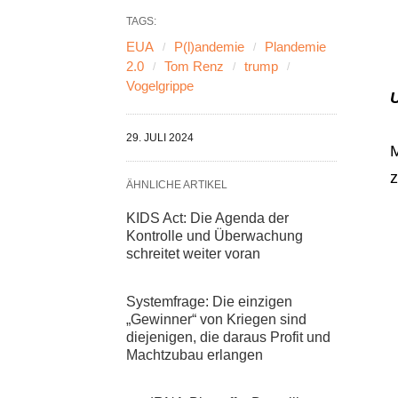
TAGS:
EUA
P(l)andemie
Plandemie
2.0
Tom Renz
trump
Vogelgrippe
U
29. JULI 2024
M
z
ÄHNLICHE ARTIKEL
KIDS Act: Die Agenda der
Kontrolle und Überwachung
schreitet weiter voran
Systemfrage: Die einzigen
„Gewinner“ von Kriegen sind
diejenigen, die daraus Profit und
Machtzubau erlangen