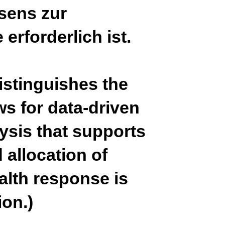
sens zur
rforderlich ist.
distinguishes the
ws for data-driven
lysis that supports
 allocation of
alth response is
ion.)