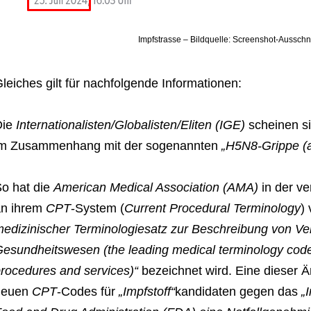
Impfstrasse – Bildquelle: Screenshot-Ausschnit
leiches gilt für nachfolgende Informationen:
ie
Internationalisten/Globalisten/Eliten (IGE)
scheinen si
im Zusammenhang mit der sogenannten
„H5N8-Grippe (a
o hat die
American Medical Association (AMA)
in der v
an ihrem
CPT
-System (
Current Procedural Terminology
)
edizinischer Terminologiesatz zur Beschreibung von Ve
esundheitswesen (the leading medical terminology code 
rocedures and services)“
bezeichnet wird. Eine dieser Ä
neuen
CPT
-Codes für
„Impfstoff“
kandidaten gegen das
„