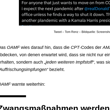
Tweet – Tom Renz – Bildquelle: Screensho
Das
OAMF
wies darauf hin, dass die
CPT
-Codes der
AM
bdecken, von denen erwartet wird, dass sie nicht nur e
rhalten, sondern auch
„jeden weiteren Impfstoff“
, was si
Auffrischungsimpfungen“
bezieht.
OAMF
warnte weiterhin:
Zwangsmaßnahmen werden