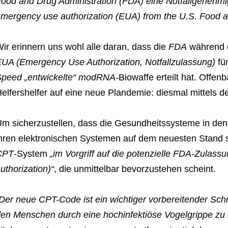
ood and Drug Administration (FDA) eine Notfallgenehmi
mergency use authorization (EUA) from the U.S. Food a
ir erinnern uns wohl alle daran, dass die
FDA
während 
UA (Emergency Use Authorization, Notfallzulassung)
fü
peed „entwickelte“ modRNA
-Biowaffe erteilt hat. Offen
elfershelfer auf eine neue Plandemie: diesmal mittels d
m sicherzustellen, dass die Gesundheitssysteme in den
hren elektronischen Systemen auf dem neuesten Stand si
CPT
-System
„im Vorgriff auf die potenzielle FDA-Zulassu
uthorization)“
, die unmittelbar bevorzustehen scheint.
Der neue CPT-Code ist ein wichtiger vorbereitender Schri
en Menschen durch eine hochinfektiöse Vogelgrippe zu