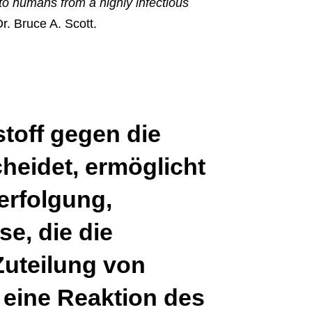
 to humans from a highly infectious
r. Bruce A. Scott.
toff gegen die
cheidet, ermöglicht
erfolgung,
e, die die
Zuteilung von
s eine Reaktion des