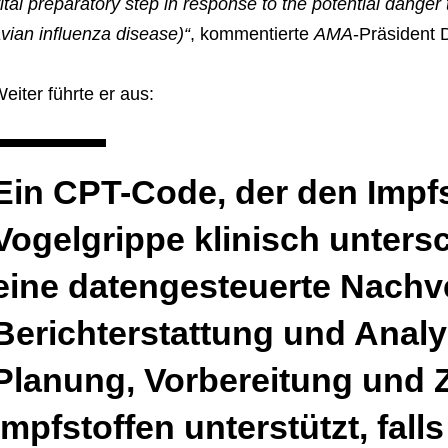
ital preparatory step in response to the potential danger
vian influenza disease)“
, kommentierte
AMA
-Präsident D
eiter führte er aus:
Ein CPT-Code, der den Impfs
Vogelgrippe klinisch unters
eine datengesteuerte Nachv
Berichterstattung und Analys
Planung, Vorbereitung und 
Impfstoffen unterstützt, fall