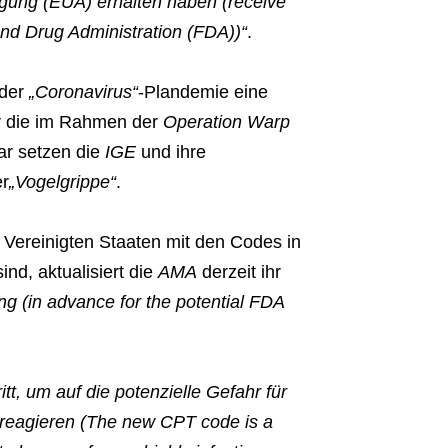
gung (EUA) erhalten haben (receive
nd Drug Administration (FDA))“
.
der
„Coronavirus“
-Plandemie eine
r die im Rahmen der
Operation Warp
bar setzen die
IGE
und ihre
er
„Vogelgrippe“
.
 Vereinigten Staaten mit den Codes in
nd, aktualisiert die
AMA
derzeit ihr
ng (in advance for the potential FDA
tt, um auf die potenzielle Gefahr für
 reagieren (The new CPT code is a