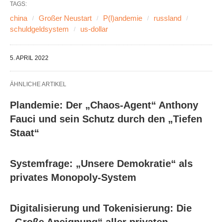
TAGS:
china
Großer Neustart
P(l)andemie
russland
schuldgeldsystem
us-dollar
5. APRIL 2022
ÄHNLICHE ARTIKEL
Plandemie: Der „Chaos-Agent“ Anthony
Fauci und sein Schutz durch den „Tiefen
Staat“
Systemfrage: „Unsere Demokratie“ als
privates Monopoly-System
Digitalisierung und Tokenisierung: Die
„Große Aneignung“ aller privaten