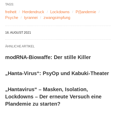
TAGS:
freiheit
Herdendruck
Lockdowns
P(l)andemie
Psyche
tyrannei
zwangsimpfung
16. AUGUST 2021
ÄHNLICHE ARTIKEL
modRNA-Biowaffe: Der stille Killer
„Hanta-Virus“: PsyOp und Kabuki-Theater
„Hantavirus“ – Masken, Isolation,
Lockdowns – Der erneute Versuch eine
Plandemie zu starten?