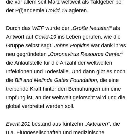
die vor allem seit März weltweit als Taktgeber bei
der P(l)andemie
Covid-19
agieren.
Durch das
WEF
wurde der
„Große Neustart“
als
Antwort auf
Covid-19
ins Leben gerufen, wie die
Gruppe selbst sagt.
Johns Hopkins
war dank ihres
neu gegründeten
„Coronavirus Resource Center“
die Anlaufstelle für die Anzahl der weltweiten
Infektionen und Todesfälle. Und dann gibt es noch
die
Bill and Melinda Gates Foundation
, die eine
treibende Kraft hinter den Bemühungen um eine
Impfung ist, an der weltweit geforscht wird und die
global verbreitet werden soll.
Event 201
bestand aus fünfzehn
„Akteuren“
, die
u.a. Fluggesellschaften und medizinische