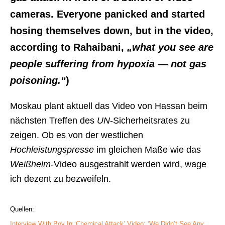
cameras. Everyone panicked and started
hosing themselves down, but in the video,
according to Rahaibani,
„what you see are
people suffering from hypoxia — not gas
poisoning.“
)
Moskau plant aktuell das Video von Hassan beim
nächsten Treffen des
UN
-Sicherheitsrates zu
zeigen. Ob es von der westlichen
Hochleistungspresse
im gleichen Maße wie das
Weißhelm
-Video ausgestrahlt werden wird, wage
ich dezent zu bezweifeln.
Quellen:
Interview With Boy In ‘Chemical Attack’ Video: ‘We Didn’t See Any