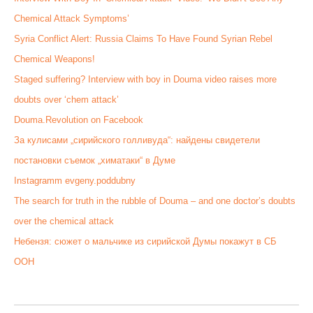
Chemical Attack Symptoms’
Syria Conflict Alert: Russia Claims To Have Found Syrian Rebel
Chemical Weapons!
Staged suffering? Interview with boy in Douma video raises more
doubts over ‘chem attack’
Douma.Revolution on Facebook
За кулисами „сирийского голливуда“: найдены свидетели
постановки съемок „химатаки“ в Думе
Instagramm evgeny.poddubny
The search for truth in the rubble of Douma – and one doctor’s doubts
over the chemical attack
Небензя: сюжет о мальчике из сирийской Думы покажут в СБ
ООН