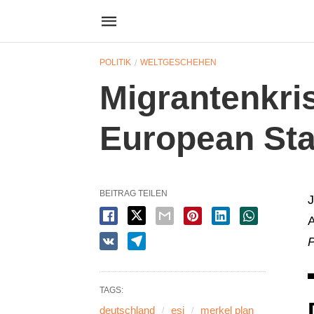
POLITIK
WELTGESCHEHEN
Migrantenkris
European Stabi
BEITRAG TEILEN
J
A
P
TAGS:
deutschland
esi
merkel plan