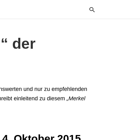
“ der
Typ
your
sea
que
and
hit
ente
nswerten und nur zu empfehlenden
hreibt einleitend zu diesem
„Merkel
4. Oktober 2015