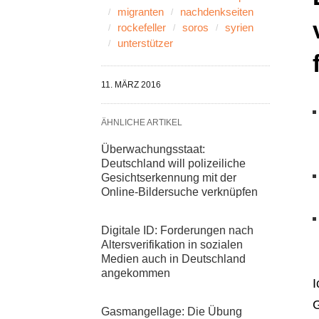
migranten
nachdenkseiten
rockefeller
soros
syrien
unterstützer
11. MÄRZ 2016
ÄHNLICHE ARTIKEL
Überwachungsstaat:
Deutschland will polizeiliche
Gesichtserkennung mit der
Online-Bildersuche verknüpfen
Digitale ID: Forderungen nach
Altersverifikation in sozialen
Medien auch in Deutschland
angekommen
I
G
Gasmangellage: Die Übung