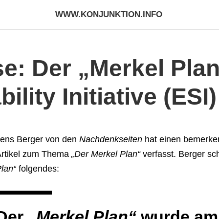
WWW.KONJUNKTION.INFO
e: Der „Merkel Plan
lity Initiative (ESI)
ens Berger von den
Nachdenkseiten
hat einen bemerke
rtikel zum Thema
„Der Merkel Plan“
verfasst. Berger sc
lan“
folgendes:
Der
„Merkel Plan“
wurde am 