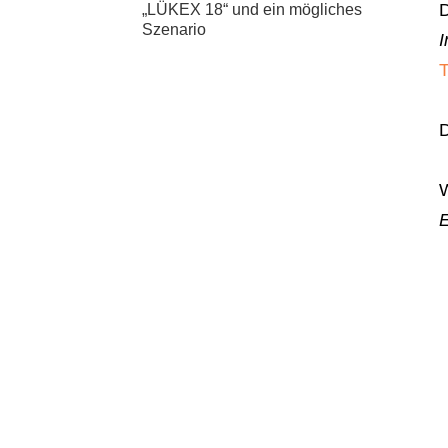
„LÜKEX 18“ und ein mögliches
Szenario
I
T
D
W
E