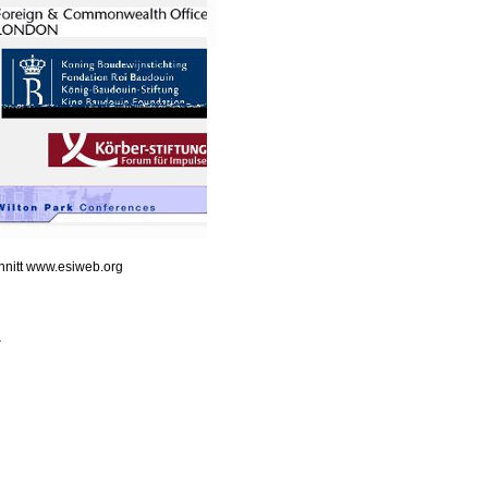
chnitt www.esiweb.org
.