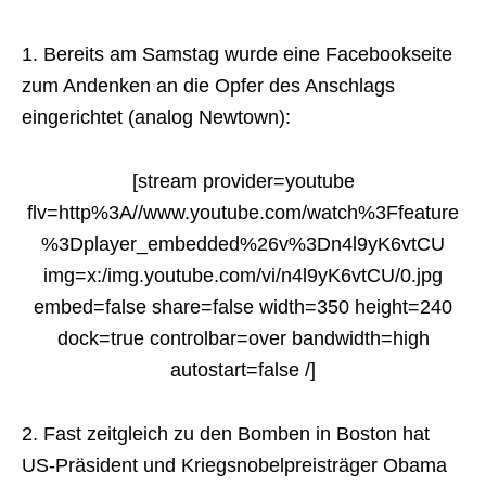
1. Bereits am Samstag wurde eine Facebookseite
zum Andenken an die Opfer des Anschlags
eingerichtet (analog Newtown):
[stream provider=youtube
flv=http%3A//www.youtube.com/watch%3Ffeature
%3Dplayer_embedded%26v%3Dn4l9yK6vtCU
img=x:/img.youtube.com/vi/n4l9yK6vtCU/0.jpg
embed=false share=false width=350 height=240
dock=true controlbar=over bandwidth=high
autostart=false /]
2. Fast zeitgleich zu den Bomben in Boston hat
US-Präsident und Kriegsnobelpreisträger Obama