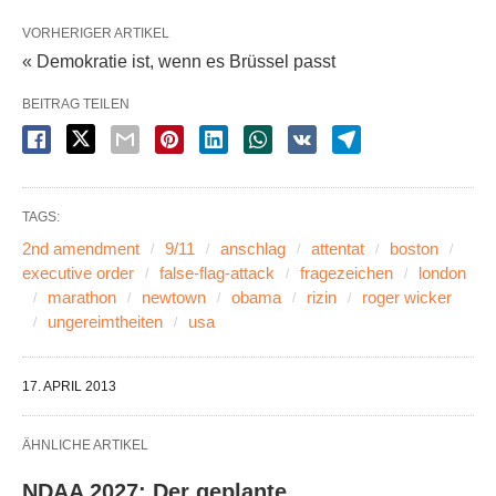
VORHERIGER ARTIKEL
« Demokratie ist, wenn es Brüssel passt
BEITRAG TEILEN
TAGS:
2nd amendment
9/11
anschlag
attentat
boston
executive order
false-flag-attack
fragezeichen
london
marathon
newtown
obama
rizin
roger wicker
ungereimtheiten
usa
17. APRIL 2013
ÄHNLICHE ARTIKEL
NDAA 2027: Der geplante