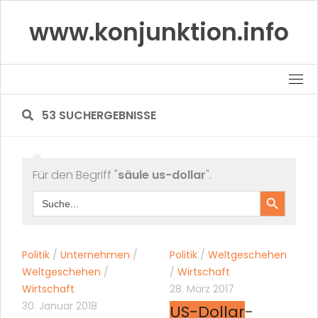
Skip
www.konjunktion.info
to
content
53 SUCHERGEBNISSE
Für den Begriff "
säule us-dollar
".
Search Button
Search
for:
Politik
/
Unternehmen
/
Politik
/
Weltgeschehen
Weltgeschehen
/
/
Wirtschaft
Wirtschaft
28. März 2017
30. Januar 2018
US-Dollar
-