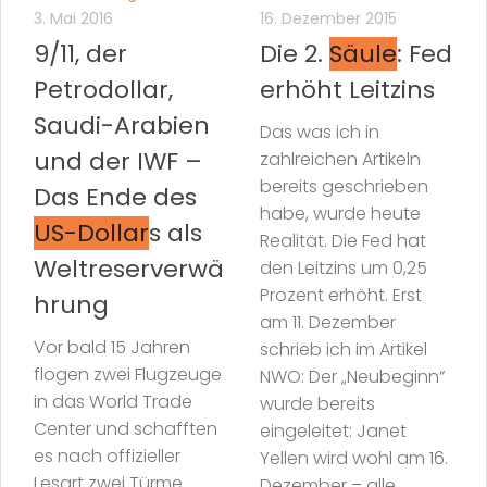
3. Mai 2016
16. Dezember 2015
9/11, der
Die 2.
Säule
: Fed
Petrodollar,
erhöht Leitzins
Saudi-Arabien
Das was ich in
und der IWF –
zahlreichen Artikeln
bereits geschrieben
Das Ende des
habe, wurde heute
US-Dollar
s als
Realität. Die Fed hat
Weltreserverwä
den Leitzins um 0,25
Prozent erhöht. Erst
hrung
am 11. Dezember
Vor bald 15 Jahren
schrieb ich im Artikel
flogen zwei Flugzeuge
NWO: Der „Neubeginn“
in das World Trade
wurde bereits
Center und schafften
eingeleitet: Janet
es nach offizieller
Yellen wird wohl am 16.
Lesart zwei Türme
Dezember – alle