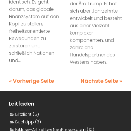
identisch. Es geht
der Ära Trump. Er hat
darum, das globale
sich über Jahrzehnte
Finanzsystem auf den
entwickelt und besteht
Kopf zu stellen,
aus einer Vielzahl
freiheitsorientierte
komplexer
Bewegungen zu
Komponenten, und
zerstören und
zahlreiche
schließlich Nationen
Handelspartner des
und...
Westens haben...
« Vorherige Seite
Nächste Seite »
Leitfaden
Blitzlicht
(5)
Buchtipp
(3)
Exklusiv-Artikel bei NeoPresse.com
(10)