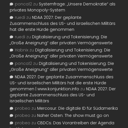
ponca12
zu
Systemfrage: „Unsere Demokratie“ als
privates Monopoly-System
ruedi
zu
NDAA 2027: Der geplante
Zusammenschluss des US- und israelischen Militärs
hat die erste Hürde genommen
ruedi
zu
Digitalisierung und Tokenisierung: Die
„Große Aneignung“ aller privaten Vermögenswerte
Habnix
zu
Digitalisierung und Tokenisierung: Die
„Große Aneignung“ aller privaten Vermögenswerte
ponca12
zu
Digitalisierung und Tokenisierung: Die
„Große Aneignung“ aller privaten Vermögenswerte
NDAA 2027: Der geplante Zusammenschluss des
US- und israelischen Militärs hat die erste Hürde
genommen | www.konjunktion.info
zu
NDAA 2027: Der
geplante Zusammenschluss des US- und
israelischen Militärs
probeo
zu
Mercosur: Die digitale ID für Südamerika
probeo
zu
Naher Osten: The show must go on
probeo
zu
CBDCs: Das Vorantreiben der Agenda