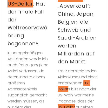
US-Dollar
: Hat
„Abverkauf“:
der finale Fall
China, Japan,
der
Belgien, die
Weltreservewä
Schweiz und
hrung
Saudi-Arabien
begonnen?
werfen
Milliarden auf
In unregelmäßigen
Abständen werde ich
den Markt
auch frei zugängliche
Artikel verfassen, da
Trotz der steigenden
deren Inhalte einem
Aktienkurse und eines
größeren
erstarkenden
US-
Adressatenkreis
Dollar
s kurz nach der
zugänglich gemacht
US-Wahl war meine
werden müssen, als
Prognose, dass der
nur dem des
US-Dollar
nur einen