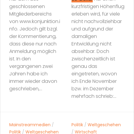
geschlossenen
kurzfristigen Höhenflug
Mitgliederbereichs
erleben wird, für viele
von www.konjunktion.i
nicht nachvollziehbar
nfo. Jedoch gilt bzgl.
und aufgrund der
der Kommentierung,
damaligen
dass diese nur nach
Entwicklung nicht
Anmeldung möglich
absehbar. Doch
ist. In den
zwischenzeitlich ist
vergangenen zwei
genau das
Jahren habe ich
eingetreten, wovon
immer wieder davon
ich Ende November
geschrieben,...
bzw. im Dezember
mehrfach schrieb:...
Mainstreammedien
/
Politik
/
Weltgeschehen
Politik
/
Weltgeschehen
/
Wirtschaft