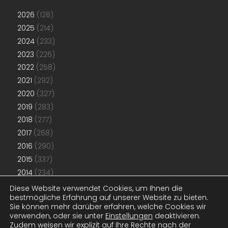
2026
(128)
2025
(214)
2024
(233)
2023
(226)
2022
(258)
2021
(292)
2020
(327)
2019
(283)
2018
(277)
2017
(268)
2016
(290)
2015
(337)
2014
(234)
2013
(192)
Diese Website verwendet Cookies, um Ihnen die
bestmögliche Erfahrung auf unserer Website zu bieten.
2012
(181)
Sie können mehr darüber erfahren, welche Cookies wir
2011
(48)
verwenden, oder sie unter
Einstellungen
deaktivieren.
Zudem weisen wir explizit auf Ihre Rechte nach der