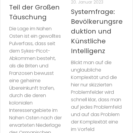
20. Januar 2023
Teil der Großen
Systemfrage:
Täuschung
Bevölkerungsre
Die Lage im Nahen
duktion und
Osten ist ein gewolltes
Künstliche
Pulverfass, dass seit
Intelligenz
dem Sykes-Picot-
Abkommen besteht,
Blickt man auf die
als die Briten und
unglaubliche
Franzosen bewusst
Komplexität und die
eine geheime
hier nur skizzierten
Übereinkunft trafen,
Problemfelder wird
durch die deren
schnell klar, dass man
kolonialen
auf jedes Problemfeld
Interessengebiete im
und auf das Problem
Nahen Osten nach der
der Komplexität eine
erwarteten Niederlage
im Vorfeld
des Osmanischen