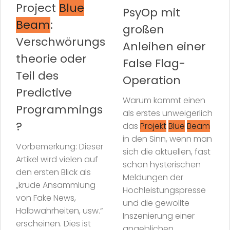
Project
Blue
PsyOp mit
Beam
:
großen
Verschwörungs
Anleihen einer
theorie oder
False Flag-
Teil des
Operation
Predictive
Warum kommt einen
Programmings
als erstes unweigerlich
?
das
Projekt
Blue
Beam
in den Sinn, wenn man
Vorbemerkung: Dieser
sich die aktuellen, fast
Artikel wird vielen auf
schon hysterischen
den ersten Blick als
Meldungen der
„krude Ansammlung
Hochleistungspresse
von Fake News,
und die gewollte
Halbwahrheiten, usw.“
Inszenierung einer
erscheinen. Dies ist
angeblichen