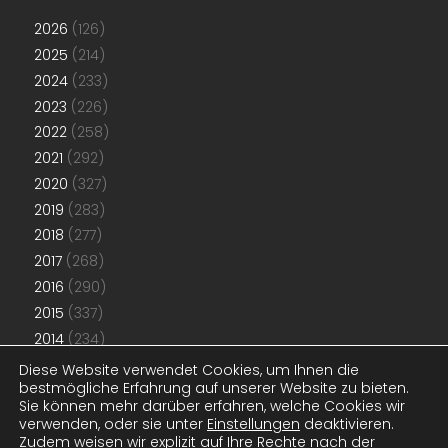
2026
(126)
2025
(214)
2024
(233)
2023
(226)
2022
(258)
2021
(292)
2020
(327)
2019
(283)
2018
(277)
2017
(268)
2016
(290)
2015
(337)
2014
(234)
2013
(192)
Diese Website verwendet Cookies, um Ihnen die
bestmögliche Erfahrung auf unserer Website zu bieten.
2012
(181)
Sie können mehr darüber erfahren, welche Cookies wir
2011
(48)
verwenden, oder sie unter
Einstellungen
deaktivieren.
Zudem weisen wir explizit auf Ihre Rechte nach der