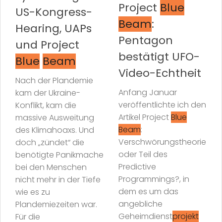
Project
Blue
US-Kongress-
Beam
:
Hearing, UAPs
Pentagon
und Project
bestätigt UFO-
Blue
Beam
Video-Echtheit
Nach der Plandemie
Anfang Januar
kam der Ukraine-
veröffentlichte ich den
Konflikt, kam die
Artikel Project
Blue
massive Ausweitung
Beam
:
des Klimahoaxs. Und
Verschwörungstheorie
doch „zündet“ die
oder Teil des
benötigte Panikmache
Predictive
bei den Menschen
Programmings?, in
nicht mehr in der Tiefe
dem es um das
wie es zu
angebliche
Plandemiezeiten war.
Geheimdienst
projekt
Für die