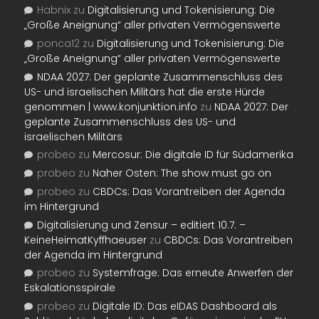
Habnix
zu
Digitalisierung und Tokenisierung: Die
„Große Aneignung“ aller privaten Vermögenswerte
ponca12
zu
Digitalisierung und Tokenisierung: Die
„Große Aneignung“ aller privaten Vermögenswerte
NDAA 2027: Der geplante Zusammenschluss des
US- und israelischen Militärs hat die erste Hürde
genommen | www.konjunktion.info
zu
NDAA 2027: Der
geplante Zusammenschluss des US- und
israelischen Militärs
probeo
zu
Mercosur: Die digitale ID für Südamerika
probeo
zu
Naher Osten: The show must go on
probeo
zu
CBDCs: Das Vorantreiben der Agenda
im Hintergrund
Digitalisierung und Zensur – editiert 10.7. –
KeineHeimatKyffhaeuser
zu
CBDCs: Das Vorantreiben
der Agenda im Hintergrund
probeo
zu
Systemfrage: Das erneute Anwerfen der
Eskalationsspirale
probeo
zu
Digitale ID: Das eIDAS Dashboard als