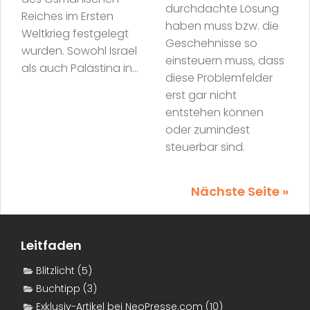
durchdachte Lösung
Reiches im Ersten
haben muss bzw. die
Weltkrieg festgelegt
Geschehnisse so
wurden. Sowohl Israel
einsteuern muss, dass
als auch Palästina in...
diese Problemfelder
erst gar nicht
entstehen können
oder zumindest
steuerbar sind.
Nächste Seite »
Leitfaden
Blitzlicht
(5)
Buchtipp
(3)
Exklusiv-Artikel bei NeoPresse.com
(10)