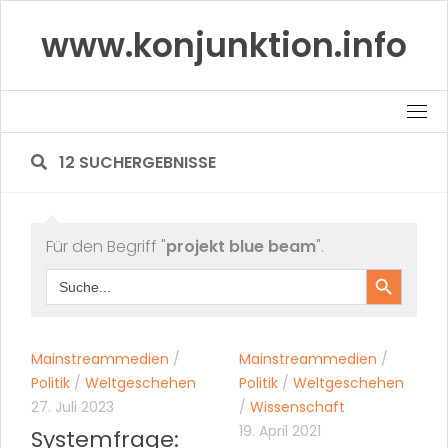
Skip
www.konjunktion.info
to
content
12 SUCHERGEBNISSE
Für den Begriff "
projekt blue beam
".
Search Button
Search
for:
Mainstreammedien
/
Mainstreammedien
/
Politik
/
Weltgeschehen
Politik
/
Weltgeschehen
27. Juli 2023
/
Wissenschaft
19. April 2021
Systemfrage: