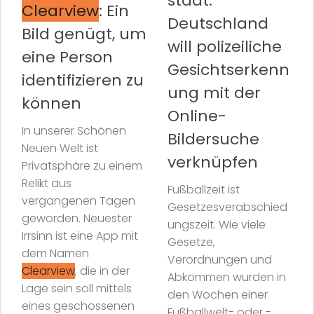
staat:
Clearview
: Ein
Deutschland
Bild genügt, um
will polizeiliche
eine Person
Gesichtserkenn
identifizieren zu
ung mit der
können
Online-
In unserer Schönen
Bildersuche
Neuen Welt ist
verknüpfen
Privatsphäre zu einem
Relikt aus
Fußballzeit ist
vergangenen Tagen
Gesetzesverabschied
geworden. Neuester
ungszeit. Wie viele
Irrsinn ist eine App mit
Gesetze,
dem Namen
Verordnungen und
Clearview
, die in der
Abkommen wurden in
Lage sein soll mittels
den Wochen einer
eines geschossenen
Fußballwelt- oder -