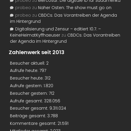
probeo
zu
Mercosur: Die digitale ID für Südamerika
probeo
zu
Naher Osten: The show must go on
probeo
zu
CBDCs: Das Vorantreiben der Agenda
im Hintergrund
Digitalisierung und Zensur – editiert 10.7. –
KeineHeimatKyffhaeuser
zu
CBDCs: Das Vorantreiben
der Agenda im Hintergrund
Zahlenwerk seit 2013
Besucher aktuell:
2
Aufrufe heute:
797
Besucher heute:
312
Aufrufe gestern:
1.820
Besucher gestern:
712
Aufrufe gesamt:
328.056
Besucher gesamt:
9.311.024
Beiträge gesamt:
3.788
Kommentare gesamt:
21.591
Mitglieder gesamt:
2.023