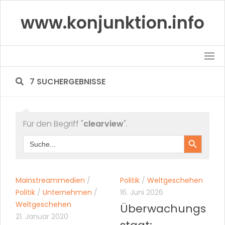
Skip
www.konjunktion.info
to
content
7 SUCHERGEBNISSE
Für den Begriff "
clearview
".
Search Button
Search
for:
Mainstreammedien
/
Politik
/
Weltgeschehen
Politik
/
Unternehmen
/
16. Juni 2026
Weltgeschehen
Überwachungs
21. Januar 2020