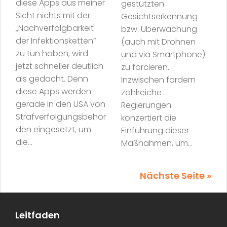
diese Apps aus meiner
gestützten
Sicht nichts mit der
Gesichtserkennung
„Nachverfolgbarkeit
bzw. Überwachung
der Infektionsketten“
(auch mit Drohnen
zu tun haben, wird
und via Smartphone)
jetzt schneller deutlich
zu forcieren.
als gedacht. Denn
Inzwischen fordern
diese Apps werden
zahlreiche
gerade in den USA von
Regierungen
Strafverfolgungsbehör
konzertiert die
den eingesetzt, um
Einführung dieser
die...
Maßnahmen, um...
Nächste Seite »
Leitfaden