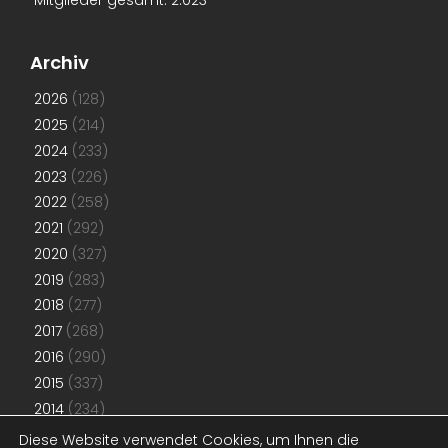
Archiv
2026
(128)
2025
(214)
2024
(233)
2023
(226)
2022
(258)
2021
(292)
2020
(327)
2019
(283)
2018
(277)
2017
(268)
2016
(290)
2015
(337)
2014
(234)
2013
(192)
Diese Website verwendet Cookies, um Ihnen die