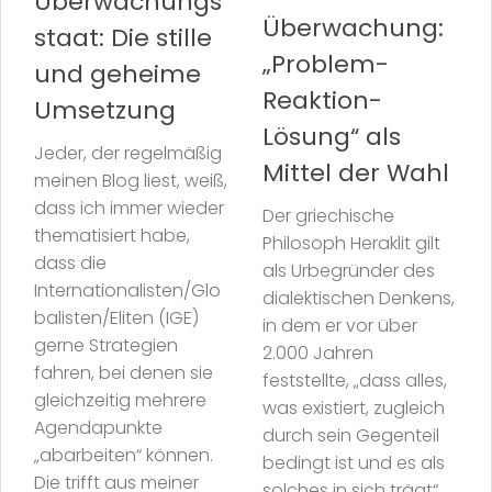
Überwachungs
Überwachung:
staat: Die stille
„Problem-
und geheime
Reaktion-
Umsetzung
Lösung“ als
Jeder, der regelmäßig
Mittel der Wahl
meinen Blog liest, weiß,
dass ich immer wieder
Der griechische
thematisiert habe,
Philosoph Heraklit gilt
dass die
als Urbegründer des
Internationalisten/Glo
dialektischen Denkens,
balisten/Eliten (IGE)
in dem er vor über
gerne Strategien
2.000 Jahren
fahren, bei denen sie
feststellte, „dass alles,
gleichzeitig mehrere
was existiert, zugleich
Agendapunkte
durch sein Gegenteil
„abarbeiten“ können.
bedingt ist und es als
Die trifft aus meiner
solches in sich trägt“.