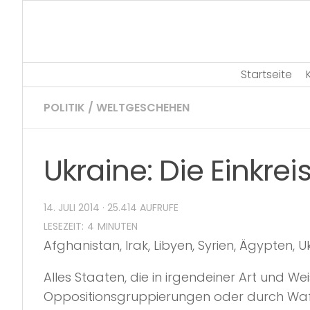
Skip
to
content
Startseite
POLITIK
/
WELTGESCHEHEN
Ukraine: Die Einkr
14. JULI 2014
· 25.414 AUFRUFE
Afghanistan, Irak, Libyen, Syrien, Ägypten, U
Alles Staaten, die in irgendeiner Art und W
Oppositionsgruppierungen oder durch Waff