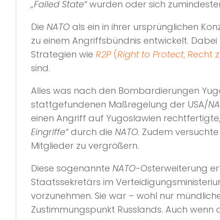
„Failed State“
wurden oder sich zumindeste
Die
NATO
als ein in ihrer ursprünglichen Ko
zu einem Angriffsbündnis entwickelt. Dabei 
Strategien wie
R2P
(
Right to Protect
, Recht 
sind.
Alles was nach den Bombardierungen Yug
stattgefundenen Maßregelung der USA/
NA
einen Angriff auf Yugoslawien rechtfertigt
Eingriffe“
durch die
NATO
. Zudem versuchte
Mitglieder zu vergrößern.
Diese sogenannte
NATO
-Osterweiterung e
Staatssekretärs im Verteidigungsministeriu
vorzunehmen. Sie war – wohl nur mündliche
Zustimmungspunkt Russlands. Auch wenn dies