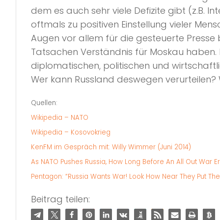
dem es auch sehr viele Defizite gibt (z.B. I
oftmals zu positiven Einstellung vieler Men
Augen vor allem für die gesteuerte Presse 
Tatsachen Verständnis für Moskau haben. R
diplomatischen, politischen und wirtschaf
Wer kann Russland deswegen verurteilen? W
Quellen:
Wikipedia – NATO
Wikipedia – Kosovokrieg
KenFM im Gespräch mit: Willy Wimmer (Juni 2014)
As NATO Pushes Russia, How Long Before An All Out War E
Pentagon: “Russia Wants War! Look How Near They Put Their
Beitrag teilen: