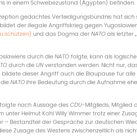
ns in einem Schwebezustand (Ägypten) befinden.
nzeption gedachtes Verteidigungsbündnis hat sich s
bildet der illegale Angriffskrieg gegen Yugoslawie
zu schützen)
und das Dogma der
NATO
als letzter
oslawiens durch die
NATO
folgte, kann als logisch
TO
durch die
UN
verstanden werden. Nicht nur, das
e, bildete dieser Angriff auch die Blaupause für a
 die
NATO
ihre Bedeutung durch die Aufnahme ehe
rfolgte nach Aussage des
CDU
-Mitglieds, Mitglie
m unter Helmut Kohl Willy Wimmer trotz einer Zusa
r – Bestandteil der Gespräche zur deutschen Wied
e Zusage des Westens zwischenzeitlich als nicht e