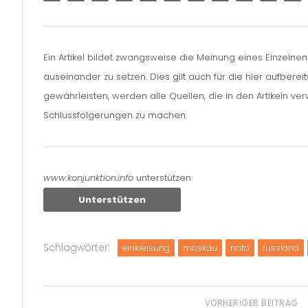
Ein Artikel bildet zwangsweise die Meinung eines Einzelne
auseinander zu setzen. Dies gilt auch für die hier aufbere
gewährleisten, werden alle Quellen, die in den Artikeln v
Schlussfolgerungen zu machen.
www.konjunktion.info
unterstützen:
Unterstützen
Schlagwörter:
einkreisung
moskau
nato
russland
VORHERIGER BEITRAG