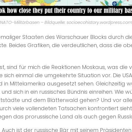
NATO-Militärbasen – Bildquelle: socioecohistory.wordpress.co
hemaliger Staaten des Warschauer Blocks durch di
te. Beides Grafiken, die verdeutlichen, dass die o
t, sind für mich die Reaktionen Moskaus, was die
le sich einmal die umgekehrte Situation vor. Die US
 in Mittelamerika ausgesetzt sehen. Gleichzeitig 
nd sich in ein russisches Bündnis einreihen. Wie 
ptstädte und dem Blätterwald gehen? Und vor all
urch viele vollendeten Tatsachen konfrontiert sieh
egen das prorussische Land als auch gegen Russl
uch ist der russische Bär mit seinem Präsidenten 