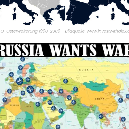
O-Osterweiterung 1990-2009 – Bildquelle: www.investwithalex