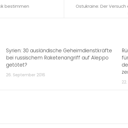
itik bestimmen
Ostukraine: Der Versuc
Syrien: 30 ausländische Geheimdienstkräfte
Rü
bei russischem Raketenangriff auf Aleppo
fü
getötet?
de
ze
26. September 2016
22.